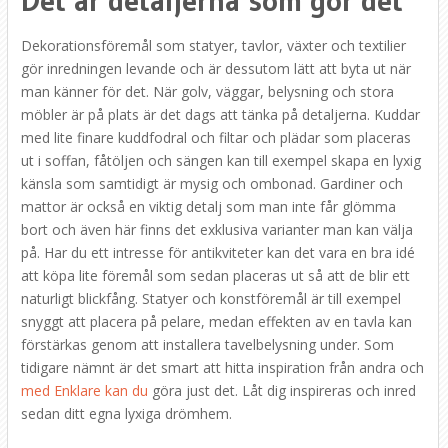
Det är detaljerna som gör det
Dekorationsföremål som statyer, tavlor, växter och textilier
gör inredningen levande och är dessutom lätt att byta ut när
man känner för det. När golv, väggar, belysning och stora
möbler är på plats är det dags att tänka på detaljerna. Kuddar
med lite finare kuddfodral och filtar och plädar som placeras
ut i soffan, fåtöljen och sängen kan till exempel skapa en lyxig
känsla som samtidigt är mysig och ombonad. Gardiner och
mattor är också en viktig detalj som man inte får glömma
bort och även här finns det exklusiva varianter man kan välja
på. Har du ett intresse för antikviteter kan det vara en bra idé
att köpa lite föremål som sedan placeras ut så att de blir ett
naturligt blickfång. Statyer och konstföremål är till exempel
snyggt att placera på pelare, medan effekten av en tavla kan
förstärkas genom att installera tavelbelysning under. Som
tidigare nämnt är det smart att hitta inspiration från andra och
med Enklare kan du
göra just det. Låt dig inspireras och inred
sedan ditt egna lyxiga drömhem.