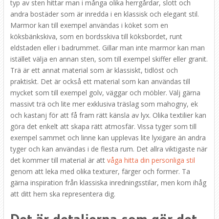
typ av sten hittar man i många olika herrgårdar, slott och
andra bostäder som är inredda i en klassisk och elegant stil.
Marmor kan till exempel användas i köket som en
köksbänkskiva, som en bordsskiva till köksbordet, runt
eldstaden eller i badrummet. Gillar man inte marmor kan man
istället välja en annan sten, som till exempel skiffer eller granit.
Trä är ett annat material som är klassiskt, tidlöst och
praktiskt. Det är också ett material som kan användas till
mycket som till exempel golv, väggar och möbler. Välj gärna
massivt trä och lite mer exklusiva träslag som mahogny, ek
och kastanj för att få fram rätt känsla av lyx. Olika textilier kan
göra det enkelt att skapa rätt atmosfär. Vissa tyger som till
exempel sammet och linne kan upplevas lite lyxigare än andra
tyger och kan användas i de flesta rum. Det allra viktigaste när
det kommer till material är att
våga hitta din personliga stil
genom att leka med olika texturer, färger och former. Ta
gärna inspiration från klassiska inredningsstilar, men kom ihåg
att ditt hem ska representera dig.