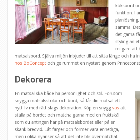
köksbord oc
funktion. I 
planlösning,
samma. Det 
det gärna f
styling än e
roligare att 
matsalsbord. Själva miljön inbjuder till att sitta länge och ha
hos BoConcept
och ge rummet en nystart genom Princetonsto
Dekorera
En matsal ska både ha personlighet och stil. Förutom
snygga matsalsstolar och bord, så får din matsal ett
nytt liv med rätt slags dekoration. Köp en snygg
vas
att
ställa på bordet och matcha gärna med en fruktskål
som du antingen har på matsalsbordet eller på en
skänk bredvid. Låt färger och former vara enhetliga,
men i olika nyanser så att det inte blir övermatchat.