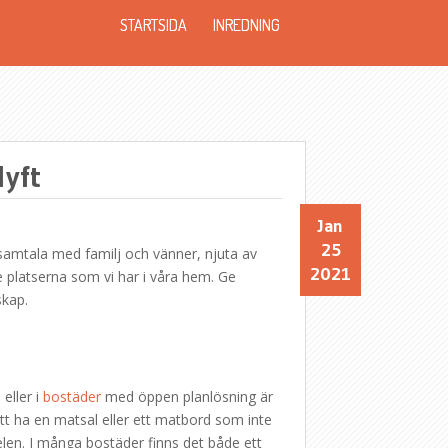
STARTSIDA
INREDNING
lyft
Jan
25
 samtala med familj och vänner, njuta av
2021
 platserna som vi har i våra hem. Ge
skap.
eller i
bostäder
med öppen planlösning är
att ha en matsal eller ett matbord som inte
elen. I många bostäder finns det både ett