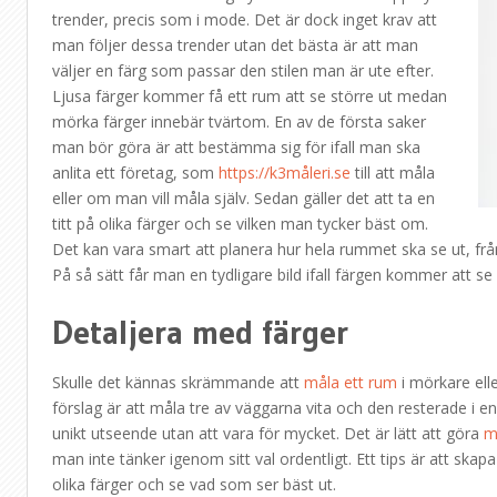
trender, precis som i mode. Det är dock inget krav att
man följer dessa trender utan det bästa är att man
väljer en färg som passar den stilen man är ute efter.
Ljusa färger kommer få ett rum att se större ut medan
mörka färger innebär tvärtom. En av de första saker
man bör göra är att bestämma sig för ifall man ska
anlita ett företag, som
https://k3måleri.se
till att måla
eller om man vill måla själv. Sedan gäller det att ta en
titt på olika färger och se vilken man tycker bäst om.
Det kan vara smart att planera hur hela rummet ska se ut, från
På så sätt får man en tydligare bild ifall färgen kommer att se b
Detaljera med färger
Skulle det kännas skrämmande att
måla ett rum
i mörkare ell
förslag är att måla tre av väggarna vita och den resterade i
unikt utseende utan att vara för mycket. Det är lätt att göra
m
man inte tänker igenom sitt val ordentligt. Ett tips är att skapa
olika färger och se vad som ser bäst ut.