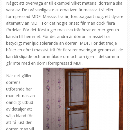
Något att överväga är till exempel vilket material dörrarna ska
vara av. De två vanligaste alternativen är massivt trä eller
formpressad MDF. Massivt trä är, förutsägbart nog, ett dyrare
alternativ än MDF. För det högre priset får man dock flera
fördelar. För det första ger massiva trädörrar en mer genuin
känsla till hemmet. För det andra är dörrar i massivt trä
betydligt mer ljudisolerande än dörrar i MDF. För det tredje
håller en dörr i massivt trä för flera renoveringar genom att de
kan bli slipade och ommålade om och om igen – detsamma
går inte med en dörr i formpressad MDF.
När det gäller
dörrens
utförande har
man ett nästan
oändligt utbud
av detaljer att
välja bland för
att få just den
dörren man vill