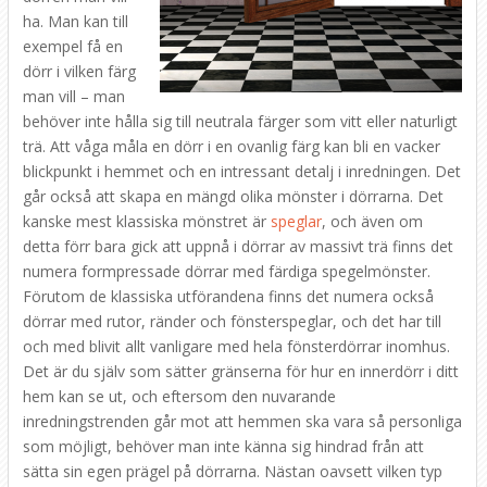
ha. Man kan till
exempel få en
dörr i vilken färg
man vill – man
behöver inte hålla sig till neutrala färger som vitt eller naturligt
trä. Att våga måla en dörr i en ovanlig färg kan bli en vacker
blickpunkt i hemmet och en intressant detalj i inredningen. Det
går också att skapa en mängd olika mönster i dörrarna. Det
kanske mest klassiska mönstret är
speglar
, och även om
detta förr bara gick att uppnå i dörrar av massivt trä finns det
numera formpressade dörrar med färdiga spegelmönster.
Förutom de klassiska utförandena finns det numera också
dörrar med rutor, ränder och fönsterspeglar, och det har till
och med blivit allt vanligare med hela fönsterdörrar inomhus.
Det är du själv som sätter gränserna för hur en innerdörr i ditt
hem kan se ut, och eftersom den nuvarande
inredningstrenden går mot att hemmen ska vara så personliga
som möjligt, behöver man inte känna sig hindrad från att
sätta sin egen prägel på dörrarna. Nästan oavsett vilken typ