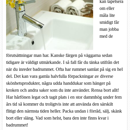
kan tapetsera
om eller
måla lite
smidigt får
man jobba
med de
förutsättningar man har. Kanske färgen på väggarna sedan
tidigare är väldigt utmärkande. I så fall får du tänka utifrån det
när du inreder badrummet. Ofta har rummet samlat på sig en hel
del. Det kan vara gamla halvfulla förpackningar av diverse
skönhetsprodukter, några udda handdukar som hänger på
kroken och andra saker som du inte använder. Rensa bort allt!
Har hårfönen legat och tagit plats i en stor dammhög under fem
års tid så kommer du troligtvis inte att använda den särskilt
flitigt den närmsta tiden heller. Packa undan i förråd, sälj, skänk
bort eller släng. Vad som helst, bara den inte finns kvar i
badrummet!