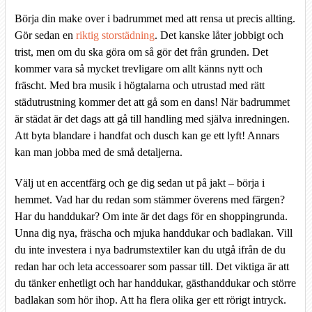
Börja din make over i badrummet med att rensa ut precis allting.
Gör sedan en
riktig storstädning
. Det kanske låter jobbigt och
trist, men om du ska göra om så gör det från grunden. Det
kommer vara så mycket trevligare om allt känns nytt och
fräscht. Med bra musik i högtalarna och utrustad med rätt
städutrustning kommer det att gå som en dans! När badrummet
är städat är det dags att gå till handling med själva inredningen.
Att byta blandare i handfat och dusch kan ge ett lyft! Annars
kan man jobba med de små detaljerna.
Välj ut en accentfärg och ge dig sedan ut på jakt – börja i
hemmet. Vad har du redan som stämmer överens med färgen?
Har du handdukar? Om inte är det dags för en shoppingrunda.
Unna dig nya, fräscha och mjuka handdukar och badlakan. Vill
du inte investera i nya badrumstextiler kan du utgå ifrån de du
redan har och leta accessoarer som passar till. Det viktiga är att
du tänker enhetligt och har handdukar, gästhanddukar och större
badlakan som hör ihop. Att ha flera olika ger ett rörigt intryck.