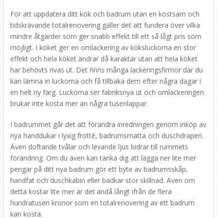
För att uppdatera ditt kök och badrum utan en kostsam och
tidskrävande totalrenovering gäller det att fundera över vilka
mindre åtgärder som ger snabb effekt till ett så lågt pris som
möjligt. I köket ger en omlackering av köksluckorna en stor
effekt och hela köket ändrar då karaktär utan att hela köket
har behövts rivas ut. Det finns många lackeringsfirmor där du
kan lämna in luckorna och få tillbaka dem efter några dagar i
en helt ny färg. Luckorna ser fabriksnya ut och omlackeringen
brukar inte kosta mer än några tusenlappar.
I badrummet går det att förändra inredningen genom inköp av
nya handdukar i lyxig frotté, badrumsmatta och duschdraperi.
Även doftande tvålar och levande ljus bidrar till rummets
förändring. Om du även kan tänka dig att lägga ner lite mer
pengar på ditt nya badrum gör ett byte av badrumsskåp,
handfat och duschkabin eller badkar stor skillnad. Även om
detta kostar lite mer är det ändå långt ifrån de flera
hundratusen kronor som en totalrenovering av ett badrum
kan kosta.